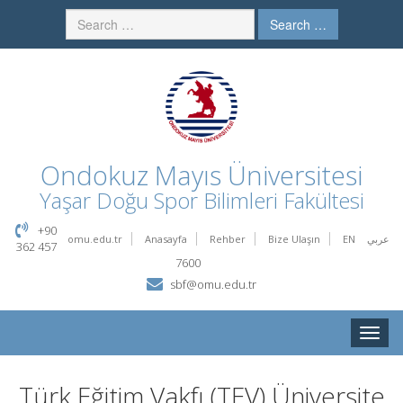
Search …
Ondokuz Mayıs Üniversitesi
Yaşar Doğu Spor Bilimleri Fakültesi
+90
omu.edu.tr
Anasayfa
Rehber
Bize Ulaşın
EN
عربي
362 457
7600
sbf@omu.edu.tr
Toggle
naviga
Türk Eğitim Vakfı (TEV) Üniversite