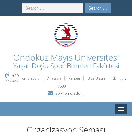
Search …
Ondokuz Mayıs Üniversitesi
Yaşar Doğu Spor Bilimleri Fakültesi
+90
omu.edu.tr
Anasayfa
Rehber
Bize Ulaşın
EN
عربي
362 457
7600
sbf@omu.edu.tr
Toggle
naviga
Organizasyon Şeması