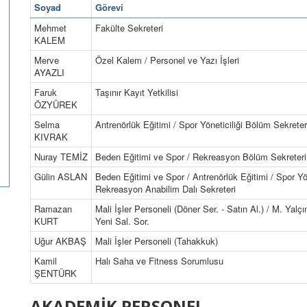
Soyad
Görevi
Mehmet
Fakülte Sekreteri
KALEM
Merve
Özel Kalem / Personel ve Yazı İşleri
AYAZLI
Faruk
Taşınır Kayıt Yetkilisi
ÖZYÜREK
Selma
Antrenörlük Eğitimi / Spor Yöneticiliği Bölüm Sekreter
KIVRAK
Nuray TEMİZ
Beden Eğitimi ve Spor / Rekreasyon Bölüm Sekreteri
Gülin ASLAN
Beden Eğitimi ve Spor / Antrenörlük Eğitimi / Spor Yöne
Rekreasyon Anabilim Dalı Sekreteri
Ramazan
Mali İşler Personeli (Döner Ser. ‐ Satın Al.) / M. Yalç
KURT
Yeni Sal. Sor.
Uğur AKBAŞ
Mali İşler Personeli (Tahakkuk)
Kamil
Halı Saha ve Fitness Sorumlusu
ŞENTÜRK
AKADEMİK PERSONEL