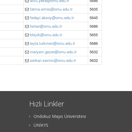
arzu.yeke@omu.edu.tr
5686
fatma.ermis@omu.edu.tr
5635
fedayi.aksoy@omu.edu.tr
5645
fertan@omu.edu.tr
5686
kbiyik@omu.edu.tr
5655
leyla.turkmen@omu.edu.tr
5686
meryem.gezer@omu.edu.tr
5632
serkan.sevinc@omu.edu.tr
5632
Hızlı Linkler
Ondokuz Mayıs Üniversitesi
ÜNİKYS