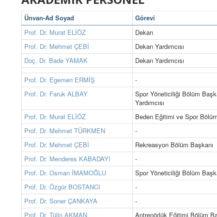
Ünvan-Ad Soyad
Görevi
Prof. Dr. Murat ELİÖZ
Dekan
Prof. Dr. Mehmet ÇEBİ
Dekan Yardımcısı
Doç. Dr. Bade YAMAK
Dekan Yardımcısı
Prof. Dr. Egemen ERMİŞ
-
Prof. Dr. Faruk ALBAY
Spor Yöneticiliği Bölüm Baş
Yardımcısı
Prof. Dr. Murat ELİÖZ
Beden Eğitimi ve Spor Bölü
Prof. Dr. Mehmet TÜRKMEN
-
Prof. Dr. Mehmet ÇEBİ
Rekreasyon Bölüm Başkanı
Prof. Dr. Menderes KABADAYI
-
Prof. Dr. Osman İMAMOĞLU
Spor Yöneticiliği Bölüm Başk
Prof. Dr. Özgür BOSTANCI
-
Prof. Dr. Soner ÇANKAYA
-
Prof. Dr. Tülin AKMAN
Antrenörlük Eğitimi Bölüm B