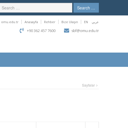
Search …
omu.edu.tr
Anasayfa
Rehber
Bize Ulaşın
EN
عربي
+90 362 457 7600
sbf@omu.edu.tr
Sayfalar