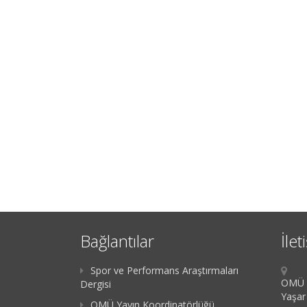
Bağlantılar
İlet
Spor ve Performans Araştırmaları
OMÜ K
Dergisi
Yaşar
OMÜ Yayın Koordinatörlüğü