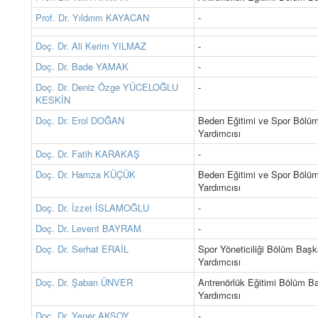
Prof. Dr. Yıldırım KAYACAN
-
Doç. Dr. Ali Kerim YILMAZ
-
Doç. Dr. Bade YAMAK
-
Doç. Dr. Deniz Özge YÜCELOĞLU
-
KESKİN
Doç. Dr. Erol DOĞAN
Beden Eğitimi ve Spor Bölü
Yardımcısı
Doç. Dr. Fatih KARAKAŞ
-
Doç. Dr. Hamza KÜÇÜK
Beden Eğitimi ve Spor Bölü
Yardımcısı
Doç. Dr. İzzet İSLAMOĞLU
-
Doç. Dr. Levent BAYRAM
-
Doç. Dr. Serhat ERAİL
Spor Yöneticiliği Bölüm Baş
Yardımcısı
Doç. Dr. Şaban ÜNVER
Antrenörlük Eğitimi Bölüm B
Yardımcısı
Doç. Dr. Yener AKSOY
-