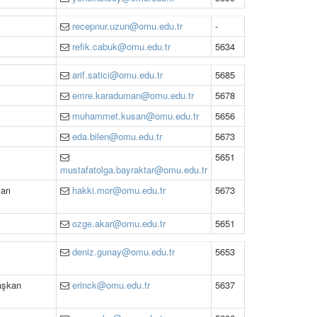
recepnur.uzun@omu.edu.tr
-
refik.cabuk@omu.edu.tr
5634
arif.satici@omu.edu.tr
5685
emre.karaduman@omu.edu.tr
5678
muhammet.kusan@omu.edu.tr
5656
eda.bilen@omu.edu.tr
5673
5651
mustafatolga.bayraktar@omu.edu.tr
arı
hakki.mor@omu.edu.tr
5673
ozge.akar@omu.edu.tr
5651
deniz.gunay@omu.edu.tr
5653
aşkan
erinck@omu.edu.tr
5637