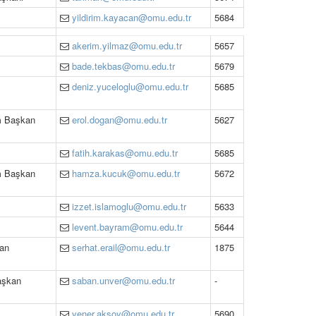
yildirim.kayacan@omu.edu.tr
5684
akerim.yilmaz@omu.edu.tr
5657
bade.tekbas@omu.edu.tr
5679
deniz.yuceloglu@omu.edu.tr
5685
m Başkan
erol.dogan@omu.edu.tr
5627
fatih.karakas@omu.edu.tr
5685
m Başkan
hamza.kucuk@omu.edu.tr
5672
izzet.islamoglu@omu.edu.tr
5633
levent.bayram@omu.edu.tr
5644
kan
serhat.erail@omu.edu.tr
1875
aşkan
saban.unver@omu.edu.tr
-
yener.aksoy@omu.edu.tr
5690