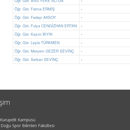
Öğr. Gör. Arzu YEKE ALTUN
-
Öğr. Gör. Fatma ERMİŞ
-
Öğr. Gör. Fedayi AKSOY
-
Öğr. Gör. Fulya CENGİZHAN ERTAN
-
Öğr. Gör. Kazım BIYIK
-
Öğr. Gör. Leyla TÜRKMEN
-
Öğr. Gör. Meryem GEZER SEVİNÇ
-
Öğr. Gör. Serkan SEVİNÇ
-
işim
urupelit Kampüsü
 Doğu Spor Bilimleri Fakültesi