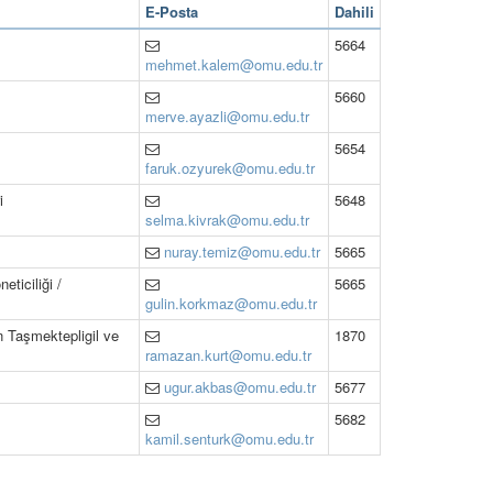
E-Posta
Dahili
5664
mehmet.kalem@omu.edu.tr
5660
merve.ayazli@omu.edu.tr
5654
faruk.ozyurek@omu.edu.tr
i
5648
selma.kivrak@omu.edu.tr
nuray.temiz@omu.edu.tr
5665
ticiliği /
5665
gulin.korkmaz@omu.edu.tr
ın Taşmektepligil ve
1870
ramazan.kurt@omu.edu.tr
ugur.akbas@omu.edu.tr
5677
5682
kamil.senturk@omu.edu.tr