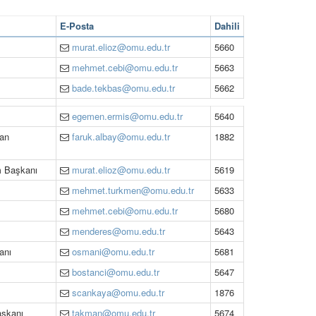
E-Posta
Dahili
murat.elioz@omu.edu.tr
5660
mehmet.cebi@omu.edu.tr
5663
bade.tekbas@omu.edu.tr
5662
egemen.ermis@omu.edu.tr
5640
kan
faruk.albay@omu.edu.tr
1882
m Başkanı
murat.elioz@omu.edu.tr
5619
mehmet.turkmen@omu.edu.tr
5633
mehmet.cebi@omu.edu.tr
5680
menderes@omu.edu.tr
5643
anı
osmani@omu.edu.tr
5681
bostanci@omu.edu.tr
5647
scankaya@omu.edu.tr
1876
aşkanı
takman@omu.edu.tr
5674