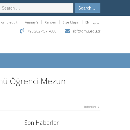
Search …
omu.edu.tr
Anasayfa
Rehber
Bize Ulaşın
EN
عربي
+90 362 457 7600
sbf@omu.edu.tr
ümü Öğrenci-Mezun
Haberler
Son Haberler