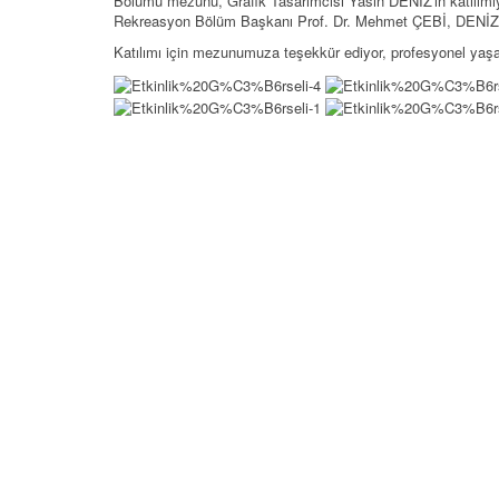
Bölümü mezunu, Grafik Tasarımcısı Yasin DENİZ'in katılımıy
Rekreasyon Bölüm Başkanı Prof. Dr. Mehmet ÇEBİ, DENİZ'e 
Katılımı için mezunumuza teşekkür ediyor, profesyonel yaşam