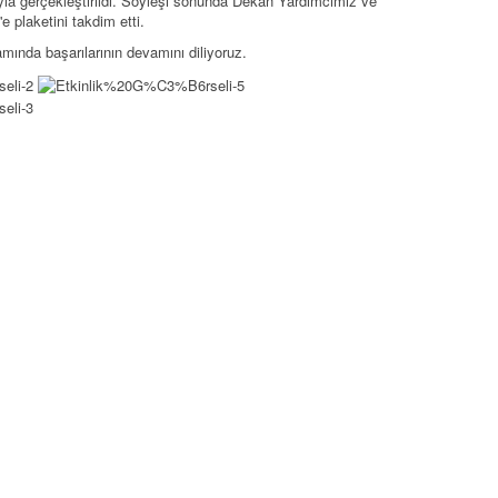
la gerçekleştirildi. Söyleşi sonunda Dekan Yardımcımız ve
plaketini takdim etti.
ında başarılarının devamını diliyoruz.