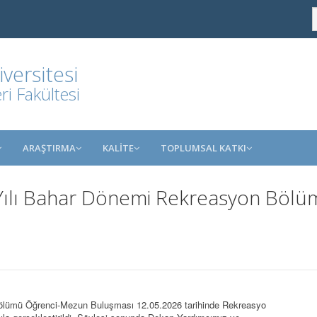
ersitesi
i Fakültesi
ARAŞTIRMA
KALİTE
TOPLUMSAL KATKI
Yılı Bahar Dönemi Rekreasyon Böl
ölümü Öğrenci-Mezun Buluşması 12.05.2026 tarihinde Rekreasyo