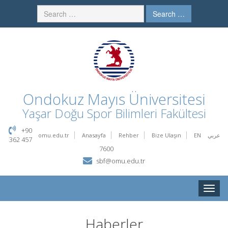
Search …
Ondokuz Mayıs Üniversitesi
Yaşar Doğu Spor Bilimleri Fakültesi
+90
omu.edu.tr
Anasayfa
Rehber
Bize Ulaşın
EN
عربي
362 457
7600
sbf@omu.edu.tr
Toggle
naviga
Haberler