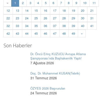
(current)
«
1
2
3
4
5
6
7
8
9
10
11
12
13
14
15
16
17
18
19
20
21
22
23
24
25
26
27
28
29
30
31
32
33
34
35
36
37
38
39
40
41
42
43
44
45
46
47
48
49
»
Son Haberler
Dr. Öncü Erinç KUZUCU Avrupa Atlama
Şampiyonası’nda Başhakemlik Yaptı!
7 Ağustos 2026
Doç. Dr. Muhammet KUSAN(Tebrik)
31 Temmuz 2026
ÖZYES 2026 Başvuruları
24 Temmuz 2026