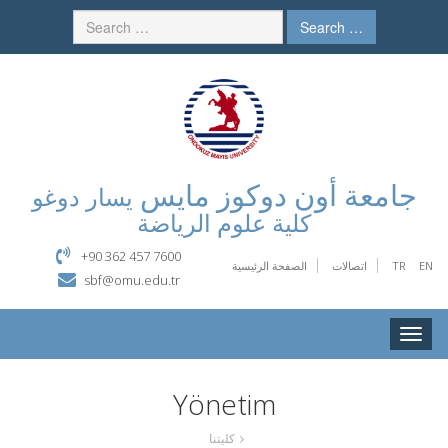
Search …
جامعة أون دوكوز مايس
يسار دوغو
كلية علوم الرياضة
+90 362 457 7600
الصفحة الرئيسية
اتصالات
TR
EN
sbf@omu.edu.tr
Toggle
naviga
Yönetim
كليتنا